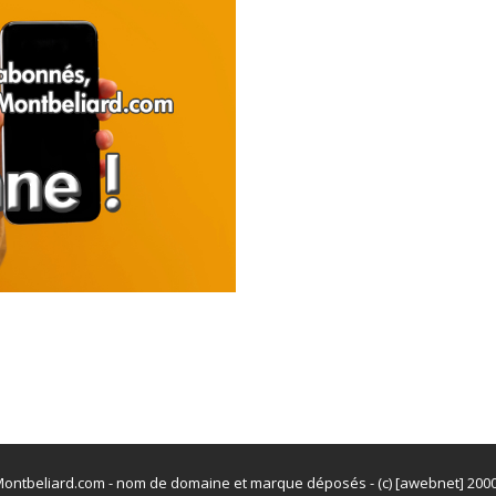
ontbeliard.com - nom de domaine et marque déposés - (c) [awebnet] 200