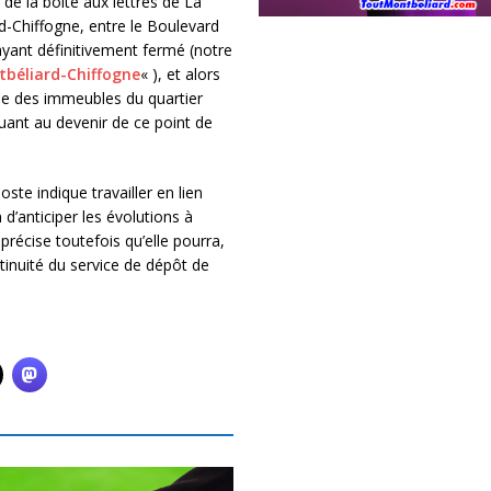
 de la boîte aux lettres de La
d-Chiffogne, entre le Boulevard
ayant définitivement fermé (notre
tbéliard-Chiffogne
« ), et alors
ne des immeubles du quartier
uant au devenir de ce point de
ste indique travailler en lien
 d’anticiper les évolutions à
 précise toutefois qu’elle pourra,
ntinuité du service de dépôt de