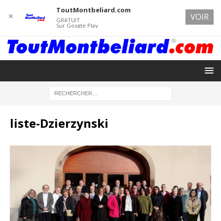
ToutMontbeliard.com
✕
VOIR
GRATUIT
Sur Google Play
liste-Dzierzynski