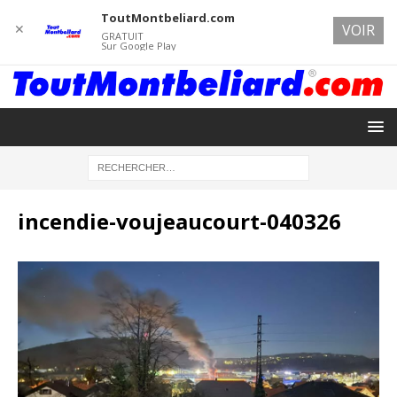
ToutMontbeliard.com
✕
VOIR
GRATUIT
Sur Google Play
incendie-voujeaucourt-040326