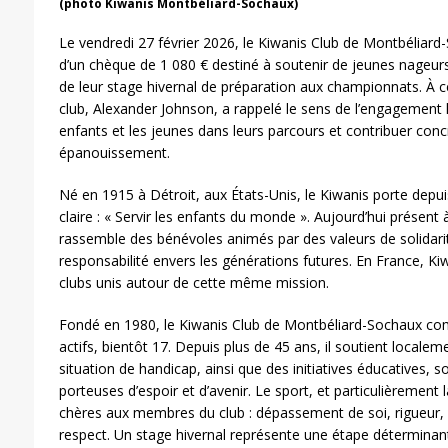
(photo Kiwanis Montbéliard-Sochaux)
Le vendredi 27 février 2026, le Kiwanis Club de Montbéliard
d’un chèque de 1 080 € destiné à soutenir de jeunes nageur
de leur stage hivernal de préparation aux championnats. À c
club, Alexander Johnson, a rappelé le sens de l’engagement
enfants et les jeunes dans leurs parcours et contribuer con
épanouissement.
Né en 1915 à Détroit, aux États-Unis, le Kiwanis porte depui
claire : « Servir les enfants du monde ». Aujourd’hui présent 
rassemble des bénévoles animés par des valeurs de solidari
responsabilité envers les générations futures. En France, 
clubs unis autour de cette même mission.
Fondé en 1980, le Kiwanis Club de Montbéliard-Sochaux c
actifs, bientôt 17. Depuis plus de 45 ans, il soutient local
situation de handicap, ainsi que des initiatives éducatives, so
porteuses d’espoir et d’avenir. Le sport, et particulièrement 
chères aux membres du club : dépassement de soi, rigueur, p
respect. Un stage hivernal représente une étape déterminan