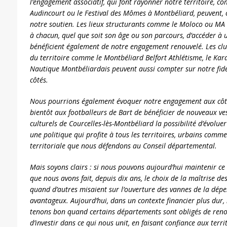
l’engagement associatif, qui font rayonner notre territoire, 
Audincourt ou le Festival des Mômes à Montbéliard, peuvent, 
notre soutien. Les lieux structurants comme le Moloco ou MA
à chacun, quel que soit son âge ou son parcours, d’accéder à
bénéficient également de notre engagement renouvelé. Les clu
du territoire comme le Montbéliard Belfort Athlétisme, le Kar
Nautique Montbéliardais peuvent aussi compter sur notre fidél
côtés.
Nous pourrions également évoquer notre engagement aux côt
bientôt aux footballeurs de Bart de bénéficier de nouveaux ves
culturels de Courcelles-lès-Montbéliard la possibilité d’évoluer
une politique qui profite à tous les territoires, urbains comme 
territoriale que nous défendons au Conseil départemental.
Mais soyons clairs : si nous pouvons aujourd’hui maintenir ce n
que nous avons fait, depuis dix ans, le choix de la maîtrise des
quand d’autres misaient sur l’ouverture des vannes de la dépe
avantageux. Aujourd’hui, dans un contexte financier plus dur,
tenons bon quand certains départements sont obligés de renon
d’investir dans ce qui nous unit, en faisant confiance aux terri