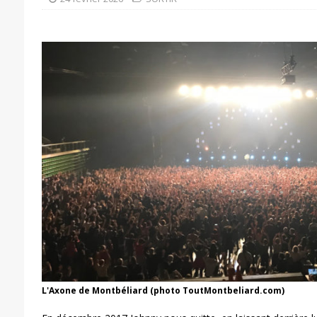
L'Axone de Montbéliard (photo ToutMontbeliard.com)