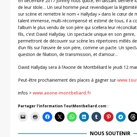
En décembre 2017 Johnny nous quitte, en laissant derrière lu
de leur Idole… Un seul homme peut revendiquer la légitimité e
sur scène et remettre le nom « Hallyday » dans le cœur de mi
talent immense, multi-récompensé et estimé de tous, il a 
l’album le plus vendu de son père qui scellera leur réconcilia
fils, c’est David Hallyday. Un spectacle unique en son genre
permettront de découvrir sur scène les répertoires mêlés des
d’un fils sur l’œuvre de son père, comme un pacte. Un spect
question de filiation, de transmission, et d’amour…
David Hallyday sera à l’Axone de Montbéliard le jeudi 12 ma
Peut-être prochainement des places à gagner sur
www.tout
infos >
www.axone-montbeliard.fr
Partager l'information ToutMontbeliard.com :
NOUS SOUTENIR