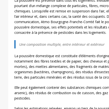
La poussière est présente dans tous les logements. Invisibl
pourtant d’un mélange complexe de particules, fibres, micr
chimiques. Lorsqu’elle est remise en suspension dans l’air, el
l’air intérieur et, dans certains cas, la santé des occupants.
communication, Atmo Bourgogne-Franche-Comté fait le poin
poussière domestique, ses effets potentiels et les résultats
consacrée à la présence de pesticides dans les logements.
Une composition multiple, entre intérieur et extérieur
La poussière domestique est constituée d’éléments d’origine
notamment des fibres textiles et de papier, des cheveux et
mortes), des miettes alimentaires, des fragments de matéri
organismes (bactéries, champignons), des résidus d’insectes
terre, des particules minérales et des résidus issus de la circ
Elle peut également contenir des substances chimiques co
arsenic), des résidus de combustion ou de cuisson, des ga
pesticides.
Selon les estimations relayées, environ un tiers de la pous