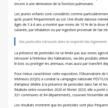
encore à une diminution de la fonction pulmonaire.
Les jeunes enfants sont considérés comme particulièreme
qu’ils jouent fréquemment au sol. Une étude danoise mené
âgés de 3 à 6 ans a montré que moins de 10 % de la dose d
cutanée, par inhalation ou par ingestion provenait de l’air int
Des pesticides retrouvés dans la majorité des logements
La présence de pesticides ne se limite pas aux zones agrico
retrouver à l’intérieur des habitations, via des produits utilis
le bois ou protéger les animaux, mais aussi par transfert depu
Pour mieux caractériser cette exposition, l’Observatoire de
Intérieurs (OQEI) a conduit la campagne nationale PESTILO
d’ampleur dédiée à la présence de pesticides dans l’air et l
Réalisée entre novembre 2020 et février 2023, elle a porté 
321 communes et 84 départements, couvrant l’ensemble de
Les résultats montrent que les pesticides sont plus fréque