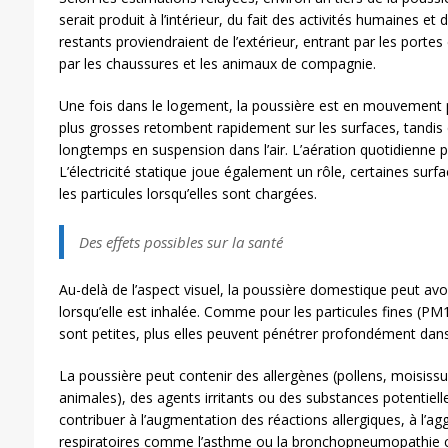
serait produit à l’intérieur, du fait des activités humaines et
restants proviendraient de l’extérieur, entrant par les porte
par les chaussures et les animaux de compagnie.
Une fois dans le logement, la poussière est en mouvement p
plus grosses retombent rapidement sur les surfaces, tandis q
longtemps en suspension dans l’air. L’aération quotidienne 
L’électricité statique joue également un rôle, certaines sur
les particules lorsqu’elles sont chargées.
Des effets possibles sur la santé
Au-delà de l’aspect visuel, la poussière domestique peut avoi
lorsqu’elle est inhalée. Comme pour les particules fines (PM1
sont petites, plus elles peuvent pénétrer profondément dans 
La poussière peut contenir des allergènes (pollens, moisiss
animales), des agents irritants ou des substances potentiell
contribuer à l’augmentation des réactions allergiques, à l’a
respiratoires comme l’asthme ou la bronchopneumopathie c