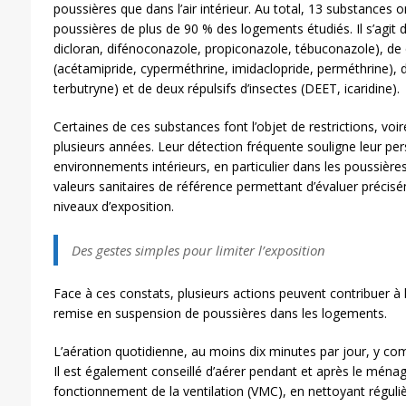
poussières que dans l’air intérieur. Au total, 13 substances 
poussières de plus de 90 % des logements étudiés. Il s’agit d
dicloran, difénoconazole, propiconazole, tébuconazole), de 
(acétamipride, cyperméthrine, imidaclopride, perméthrine), 
terbutryne) et de deux répulsifs d’insectes (DEET, icaridine).
Certaines de ces substances font l’objet de restrictions, voir
plusieurs années. Leur détection fréquente souligne leur per
environnements intérieurs, en particulier dans les poussières.
valeurs sanitaires de référence permettant d’évaluer précisém
niveaux d’exposition.
Des gestes simples pour limiter l’exposition
Face à ces constats, plusieurs actions peuvent contribuer à l
remise en suspension de poussières dans les logements.
L’aération quotidienne, au moins dix minutes par jour, y c
Il est également conseillé d’aérer pendant et après le ménag
fonctionnement de la ventilation (VMC), en nettoyant réguli