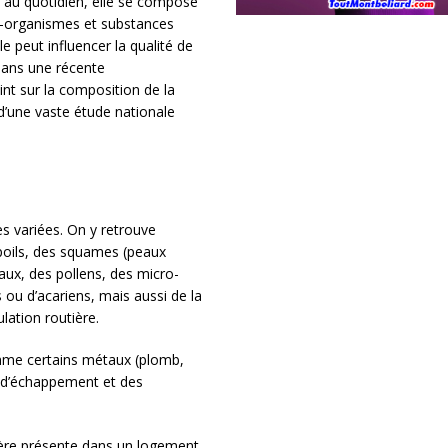
e au quotidien, elle se compose
o-organismes et substances
le peut influencer la qualité de
 Dans une récente
t sur la composition de la
 d’une vaste étude nationale
s variées. On y retrouve
 poils, des squames (peaux
aux, des pollens, des micro-
 ou d’acariens, mais aussi de la
ulation routière.
mme certains métaux (plomb,
z d’échappement et des
sière présente dans un logement