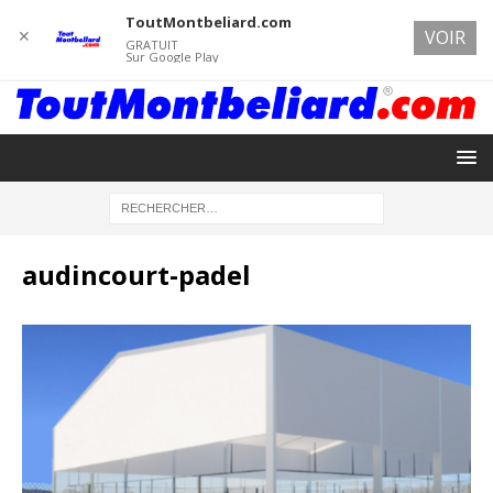
ToutMontbeliard.com
✕
VOIR
GRATUIT
Sur Google Play
audincourt-padel