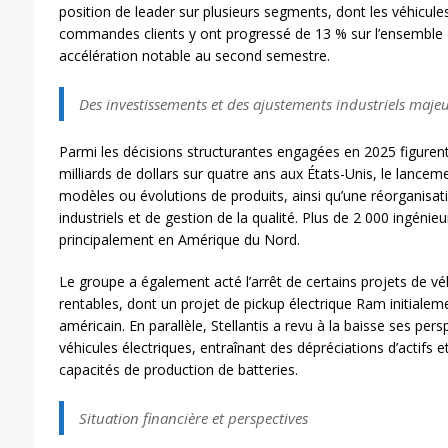
position de leader sur plusieurs segments, dont les véhicules h
commandes clients y ont progressé de 13 % sur l’ensemble 
accélération notable au second semestre.
Des investissements et des ajustements industriels maje
Parmi les décisions structurantes engagées en 2025 figuren
milliards de dollars sur quatre ans aux États-Unis, le lan
modèles ou évolutions de produits, ainsi qu’une réorganisa
industriels et de gestion de la qualité. Plus de 2 000 ingéni
principalement en Amérique du Nord.
Le groupe a également acté l’arrêt de certains projets de v
rentables, dont un projet de pickup électrique Ram initiale
américain. En parallèle, Stellantis a revu à la baisse ses per
véhicules électriques, entraînant des dépréciations d’actifs e
capacités de production de batteries.
Situation financière et perspectives