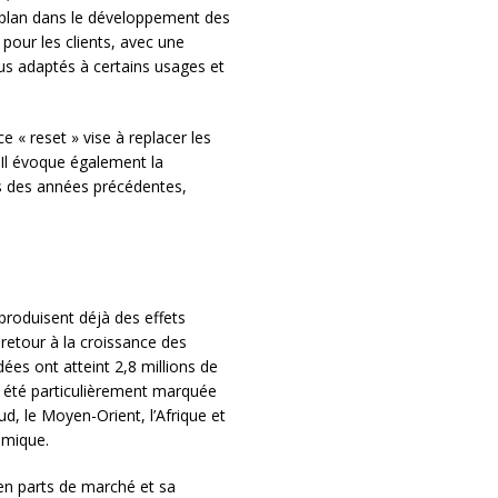
r plan dans le développement des
 pour les clients, avec une
us adaptés à certains usages et
e « reset » vise à replacer les
 Il évoque également la
es des années précédentes,
produisent déjà des effets
etour à la croissance des
dées ont atteint 2,8 millions de
a été particulièrement marquée
d, le Moyen-Orient, l’Afrique et
amique.
en parts de marché et sa