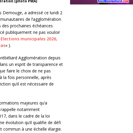
ération (photo PMA)
s Demouge, a adressé ce lundi 2
ommunautaires de l’agglomération
rs des prochaines échéances
ncé publiquement ne pas vouloir
«
Elections municipales 2026,
pas
« ).
ntbéliard Agglomération depuis
ans un esprit de transparence et
que faire le choix de ne pas
 la fois personnelle, après
ction qu’il est nécessaire de
sformations majeures qu’a
Il rappelle notamment
7, dans le cadre de la loi
 évolution qu’il qualifie de défi
et commun à une échelle élargie.