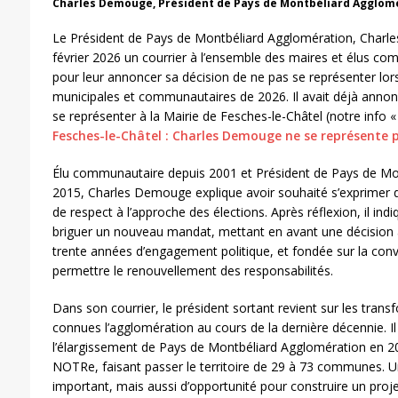
Charles Demouge, Président de Pays de Montbéliard Agglom
Le Président de Pays de Montbéliard Agglomération, Charle
février 2026 un courrier à l’ensemble des maires et élus c
pour leur annoncer sa décision de ne pas se représenter lo
municipales et communautaires de 2026. Il avait déjà anno
se représenter à la Mairie de Fesches-le-Châtel (notre info 
Fesches-le-Châtel : Charles Demouge ne se représente 
Élu communautaire depuis 2001 et Président de Pays de Mo
2015, Charles Demouge explique avoir souhaité s’exprimer d
de respect à l’approche des élections. Après réflexion, il indi
briguer un nouveau mandat, mettant en avant une décision à
trente années d’engagement politique, et fondée sur la convi
permettre le renouvellement des responsabilités.
Dans son courrier, le président sortant revient sur les tran
connues l’agglomération au cours de la dernière décennie. 
l’élargissement de Pays de Montbéliard Agglomération en 201
NOTRe, faisant passer le territoire de 29 à 73 communes. Une
important, mais aussi d’opportunité pour construire un proj