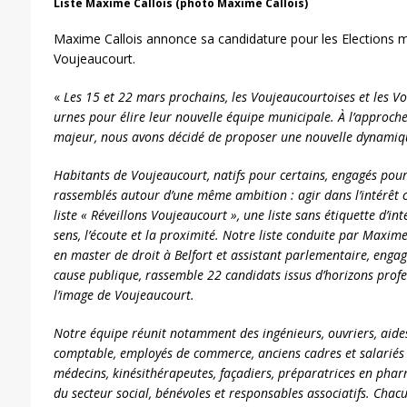
Liste Maxime Callois (photo Maxime Callois)
Maxime Callois annonce sa candidature pour les Elections m
Voujeaucourt.
«
Les 15 et 22 mars prochains, les Voujeaucourtoises et les V
urnes pour élire leur nouvelle équipe municipale. À l’approc
majeur, nous avons décidé de proposer une nouvelle dynami
Habitants de Voujeaucourt, natifs pour certains, engagés po
rassemblés autour d’une même ambition : agir dans l’intérêt c
liste « Réveillons Voujeaucourt », une liste sans étiquette d’i
sens, l’écoute et la proximité. Notre liste conduite par Maxim
en master de droit à Belfort et assistant parlementaire, enga
cause publique, rassemble 22 candidats issus d’horizons profes
l’image de Voujeaucourt.
Notre équipe réunit notamment des ingénieurs, ouvriers, aides
comptable, employés de commerce, anciens cadres et salariés 
médecins, kinésithérapeutes, façadiers, préparatrices en phar
du secteur social, bénévoles et responsables associatifs. Chacu