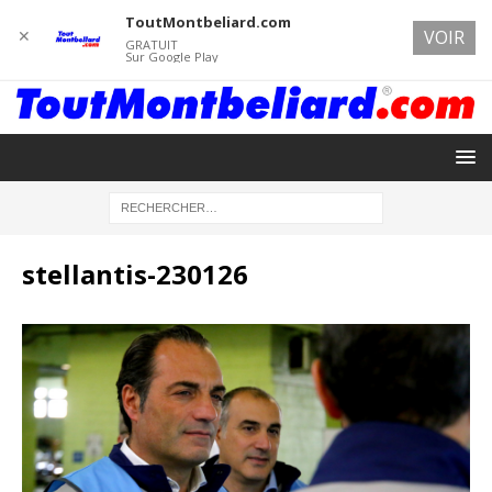
ToutMontbeliard.com
✕
VOIR
GRATUIT
Sur Google Play
stellantis-230126