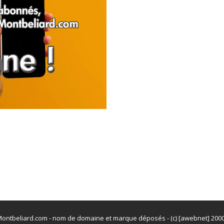
ontbeliard.com - nom de domaine et marque déposés - (c) [awebnet] 200