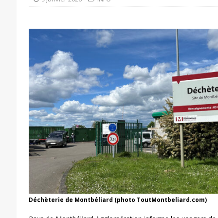
Déchèterie de Montbéliard (photo ToutMontbeliard.com)