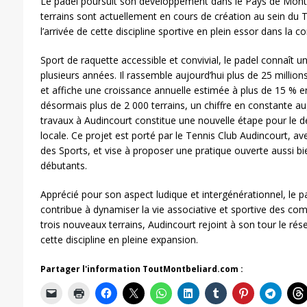
Le padel poursuit son développement dans le Pays de Montbé
terrains sont actuellement en cours de création au sein du
l’arrivée de cette discipline sportive en plein essor dans la
Sport de raquette accessible et convivial, le padel connaît u
plusieurs années. Il rassemble aujourd’hui plus de 25 millio
et affiche une croissance annuelle estimée à plus de 15 % e
désormais plus de 2 000 terrains, un chiffre en constante 
travaux à Audincourt constitue une nouvelle étape pour le d
locale. Ce projet est porté par le Tennis Club Audincourt, ave
des Sports, et vise à proposer une pratique ouverte aussi b
débutants.
Apprécié pour son aspect ludique et intergénérationnel, le pa
contribue à dynamiser la vie associative et sportive des com
trois nouveaux terrains, Audincourt rejoint à son tour le rése
cette discipline en pleine expansion.
Partager l'information ToutMontbeliard.com :