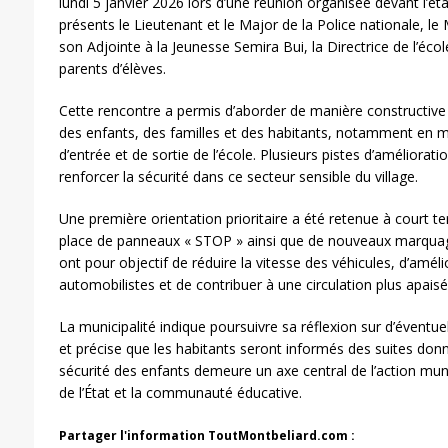
lundi 5 janvier 2026 lors d’une réunion organisée devant l’ét
présents le Lieutenant et le Major de la Police nationale, l
son Adjointe à la Jeunesse Semira Bui, la Directrice de l’é
parents d’élèves.
Cette rencontre a permis d’aborder de manière constructive l
des enfants, des familles et des habitants, notamment en ma
d’entrée et de sortie de l’école. Plusieurs pistes d’améliorat
renforcer la sécurité dans ce secteur sensible du village.
Une première orientation prioritaire a été retenue à court t
place de panneaux « STOP » ainsi que de nouveaux marqu
ont pour objectif de réduire la vitesse des véhicules, d’amélio
automobilistes et de contribuer à une circulation plus apais
La municipalité indique poursuivre sa réflexion sur d’évent
et précise que les habitants seront informés des suites don
sécurité des enfants demeure un axe central de l’action munic
de l’État et la communauté éducative.
Partager l'information ToutMontbeliard.com :