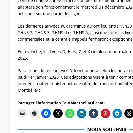
Comme chaque année à l’occasion des fêtes de fin d’année, 
adaptera son fonctionnement le mercredi 31 décembre 2025,
anticipée sur une partie des lignes.
Les dernières arrivées aux terminus auront lieu entre 18h30
THNS 2, THNS 3, THNS 4 et THNS 5, ainsi que pour les lignes
commerciales et la centrale d’appels fermeront exceptionne
En revanche, les lignes D, H, N, Z et X circuleront normale
2025.
Par ailleurs, le réseau évolitY fonctionnera selon les horaire
jeudi 1er janvier 2026. Ces adaptations visent à tenir compte
journées tout en maintenant une offre de transport adaptée s
Montbéliard.
Partager l'information ToutMontbeliard.com :
NOUS SOUTENIR