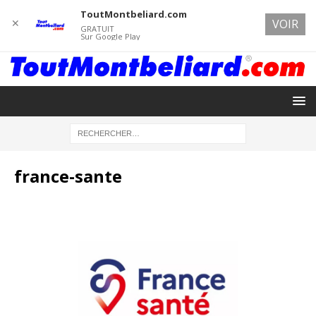
ToutMontbeliard.com
✕
VOIR
GRATUIT
Sur Google Play
france-sante