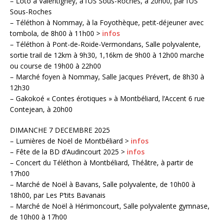
– Loto à Valentigney, à l’US Sous-Roches, à 20h00, par l’US
Sous-Roches
– Téléthon à Nommay, à la Foyothèque, petit-déjeuner avec
tombola, de 8h00 à 11h00 >
infos
– Téléthon à Pont-de-Roide-Vermondans, Salle polyvalente,
sortie trail de 12km à 9h30, 1,16km de 9h00 à 12h00 marche
ou course de 19h00 à 22h00
– Marché foyen à Nommay, Salle Jacques Prévert, de 8h30 à
12h30
– Gakokoé « Contes érotiques » à Montbéliard, l’Accent 6 rue
Contejean, à 20h00
DIMANCHE 7 DECEMBRE 2025
– Lumières de Noël de Montbéliard >
infos
– Fête de la BD d’Audincourt 2025 >
infos
– Concert du Téléthon à Montbéliard, Théâtre, à partir de
17h00
– Marché de Noël à Bavans, Salle polyvalente, de 10h00 à
18h00, par Les P’tits Bavanais
– Marché de Noël à Hérimoncourt, Salle polyvalente gymnase,
de 10h00 à 17h00