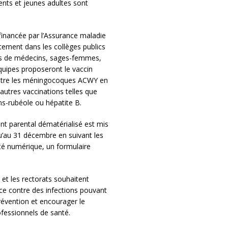
ents et jeunes adultes sont
financée par l’Assurance maladie
tement dans les collèges publics
es de médecins, sages-femmes,
quipes proposeront le vaccin
ontre les méningocoques ACWY en
autres vaccinations telles que
ns-rubéole ou hépatite B.
t parental dématérialisé est mis
qu’au 31 décembre en suivant les
lté numérique, un formulaire
t les rectorats souhaitent
cace contre des infections pouvant
prévention et encourager le
fessionnels de santé.