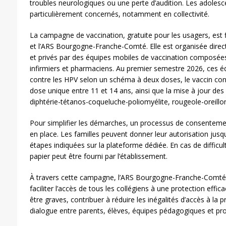
troubles neurologiques ou une perte d’audition. Les adolesc
particulièrement concernés, notamment en collectivité.
La campagne de vaccination, gratuite pour les usagers, est 
et l’ARS Bourgogne-Franche-Comté. Elle est organisée direc
et privés par des équipes mobiles de vaccination composé
infirmiers et pharmaciens. Au premier semestre 2026, ces é
contre les HPV selon un schéma à deux doses, le vaccin c
dose unique entre 11 et 14 ans, ainsi que la mise à jour des 
diphtérie-tétanos-coqueluche-poliomyélite, rougeole-oreillo
Pour simplifier les démarches, un processus de consentemen
en place. Les familles peuvent donner leur autorisation jus
étapes indiquées sur la plateforme dédiée. En cas de difficu
papier peut être fourni par l’établissement.
À travers cette campagne, l’ARS Bourgogne-Franche-Comté e
faciliter l’accès de tous les collégiens à une protection effi
être graves, contribuer à réduire les inégalités d’accès à la 
dialogue entre parents, élèves, équipes pédagogiques et pro