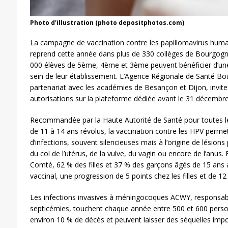
Photo d'illustration (photo depositphotos.com)
La campagne de vaccination contre les papillomavirus humai
reprend cette année dans plus de 330 collèges de Bourgog
000 élèves de 5ème, 4ème et 3ème peuvent bénéficier d’une
sein de leur établissement. L’Agence Régionale de Santé 
partenariat avec les académies de Besançon et Dijon, invite 
autorisations sur la plateforme dédiée avant le 31 décembr
Recommandée par la Haute Autorité de Santé pour toutes les
de 11 à 14 ans révolus, la vaccination contre les HPV perme
d’infections, souvent silencieuses mais à l’origine de lésio
du col de l’utérus, de la vulve, du vagin ou encore de l’anu
Comté, 62 % des filles et 37 % des garçons âgés de 15 ans
vaccinal, une progression de 5 points chez les filles et de 12
Les infections invasives à méningocoques ACWY, responsab
septicémies, touchent chaque année entre 500 et 600 person
environ 10 % de décès et peuvent laisser des séquelles im