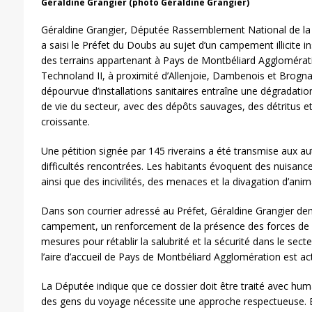
Géraldine Grangier (photo Géraldine Grangier)
Géraldine Grangier, Députée Rassemblement National de la
a saisi le Préfet du Doubs au sujet d’un campement illicite in
des terrains appartenant à Pays de Montbéliard Agglomérati
Technoland II, à proximité d’Allenjoie, Dambenois et Brognar
dépourvue d’installations sanitaires entraîne une dégradatio
de vie du secteur, avec des dépôts sauvages, des détritus et 
croissante.
Une pétition signée par 145 riverains a été transmise aux aut
difficultés rencontrées. Les habitants évoquent des nuisance
ainsi que des incivilités, des menaces et la divagation d’anim
Dans son courrier adressé au Préfet, Géraldine Grangier de
campement, un renforcement de la présence des forces de l
mesures pour rétablir la salubrité et la sécurité dans le sect
l’aire d’accueil de Pays de Montbéliard Agglomération est a
La Députée indique que ce dossier doit être traité avec huma
des gens du voyage nécessite une approche respectueuse. El