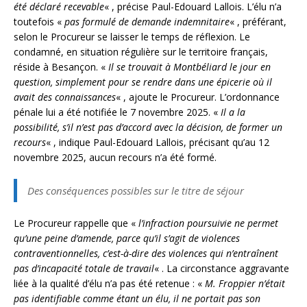
été déclaré recevable
« , précise Paul-Edouard Lallois. L’élu n’a
toutefois «
pas formulé de demande indemnitaire
« , préférant,
selon le Procureur se laisser le temps de réflexion. Le
condamné, en situation régulière sur le territoire français,
réside à Besançon. «
Il se trouvait à Montbéliard le jour en
question, simplement pour se rendre dans une épicerie où il
avait des connaissances
« , ajoute le Procureur. L’ordonnance
pénale lui a été notifiée le 7 novembre 2025. «
Il a la
possibilité, s’il n’est pas d’accord avec la décision, de former un
recours
« , indique Paul-Edouard Lallois, précisant qu’au 12
novembre 2025, aucun recours n’a été formé.
Des conséquences possibles sur le titre de séjour
Le Procureur rappelle que «
l’infraction poursuivie ne permet
qu’une peine d’amende, parce qu’il s’agit de violences
contraventionnelles, c’est-à-dire des violences qui n’entraînent
pas d’incapacité totale de travail
« . La circonstance aggravante
liée à la qualité d’élu n’a pas été retenue : «
M. Froppier n’était
pas identifiable comme étant un élu, il ne portait pas son