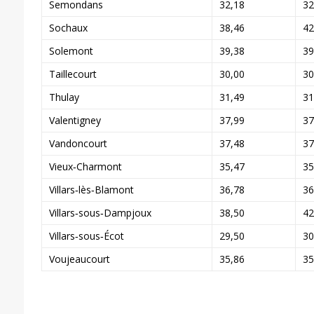
Semondans
32,18
32
Sochaux
38,46
42
Solemont
39,38
39
Taillecourt
30,00
30
Thulay
31,49
31
Valentigney
37,99
37
Vandoncourt
37,48
37
Vieux‑Charmont
35,47
35
Villars‑lès‑Blamont
36,78
36
Villars‑sous‑Dampjoux
38,50
42
Villars‑sous‑Écot
29,50
30
Voujeaucourt
35,86
35