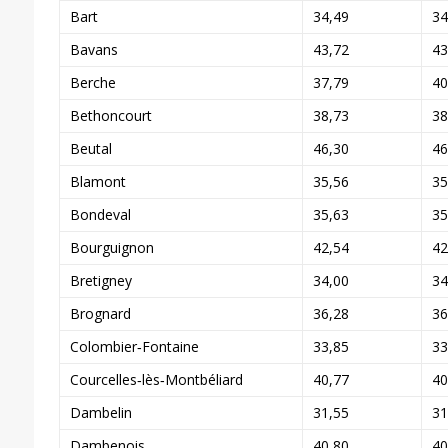
Bart
34,49
34
Bavans
43,72
43
Berche
37,79
40
Bethoncourt
38,73
38
Beutal
46,30
46
Blamont
35,56
35
Bondeval
35,63
35
Bourguignon
42,54
42
Bretigney
34,00
34
Brognard
36,28
36
Colombier‑Fontaine
33,85
33
Courcelles‑lès‑Montbéliard
40,77
40
Dambelin
31,55
31
Dambenois
40,80
40