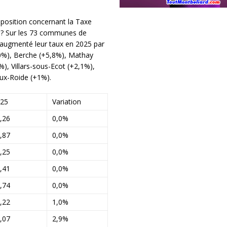
mposition concernant la Taxe
e ? Sur les 73 communes de
augmenté leur taux en 2025 par
0%), Berche (+5,8%), Mathay
, Villars-sous-Ecot (+2,1%),
ux-Roide (+1%).
25
Variation
,26
0,0%
,87
0,0%
,25
0,0%
,41
0,0%
,74
0,0%
,22
1,0%
,07
2,9%