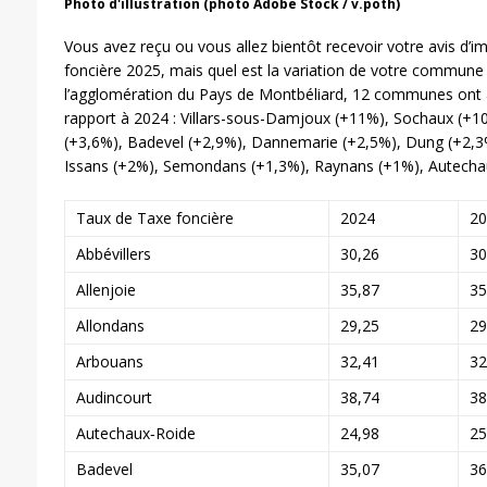
Photo d'illustration (photo Adobe Stock / v.poth)
Vous avez reçu ou vous allez bientôt recevoir votre avis d’i
foncière 2025, mais quel est la variation de votre commun
l’agglomération du Pays de Montbéliard, 12 communes ont 
rapport à 2024 : Villars-sous-Damjoux (+11%), Sochaux (+1
(+3,6%), Badevel (+2,9%), Dannemarie (+2,5%), Dung (+2,3%)
Issans (+2%), Semondans (+1,3%), Raynans (+1%), Autecha
Taux de Taxe foncière
2024
20
Abbévillers
30,26
30
Allenjoie
35,87
35
Allondans
29,25
29
Arbouans
32,41
32
Audincourt
38,74
38
Autechaux‑Roide
24,98
25
Badevel
35,07
36