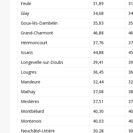
Feule
31,89
31
Glay
34,68
34
Goux‑lès‑Dambelin
35,83
35
Grand‑Charmont
46,88
46
Hérimoncourt
37,76
37
Issans
44,88
45
Longevelle‑sur‑Doubs
39,41
39
Lougres
36,45
36
Mandeure
32,44
32
Mathay
37,08
38
Meslières
37,51
37
Montbéliard
40,30
40
Montenois
40,03
40
Neuchâtel‑Urtière
30,28
30