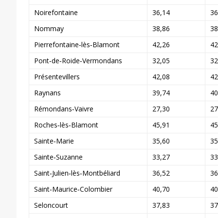
Noirefontaine
36,14
36
Nommay
38,86
38
Pierrefontaine‑lès‑Blamont
42,26
42
Pont‑de‑Roide‑Vermondans
32,05
32
Présentevillers
42,08
42
Raynans
39,74
40
Rémondans‑Vaivre
27,30
27
Roches‑lès‑Blamont
45,91
45
Sainte‑Marie
35,60
35
Sainte‑Suzanne
33,27
33
Saint‑Julien‑lès‑Montbéliard
36,52
36
Saint‑Maurice‑Colombier
40,70
40
Seloncourt
37,83
37