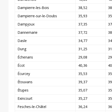
Dampierre‑les‑Bois
38,52
38
Dampierre‑sur‑le‑Doubs
35,93
35
Dampjoux
37,35
37
Dannemarie
37,72
38
Dasle
34,77
34
Dung
31,25
31
Échenans
29,08
29
Écot
40,36
40
Écurcey
35,53
35
Étouvans
39,37
39
Étupes
35,07
35
Exincourt
35,27
35
Fesches‑le‑Châtel
36,24
36