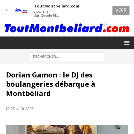
ToutMontbeliard.com
✕
VOIR
GRATUIT
Sur Google Play
Dorian Gamon : le DJ des
boulangeries débarque à
Montbéliard
25 août 2025