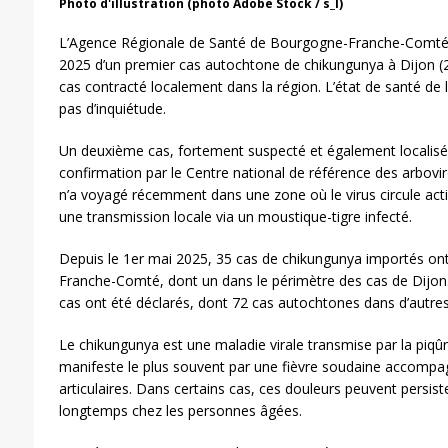
Photo d'illustration (photo Adobe Stock / s_l)
L’Agence Régionale de Santé de Bourgogne-Franche-Comté 
2025 d’un premier cas autochtone de chikungunya à Dijon (21-
cas contracté localement dans la région. L’état de santé de 
pas d’inquiétude.
Un deuxième cas, fortement suspecté et également localisé 
confirmation par le Centre national de référence des arbov
n’a voyagé récemment dans une zone où le virus circule acti
une transmission locale via un moustique-tigre infecté.
Depuis le 1er mai 2025, 35 cas de chikungunya importés on
Franche-Comté, dont un dans le périmètre des cas de Dijon.
cas ont été déclarés, dont 72 cas autochtones dans d’autres
Le chikungunya est une maladie virale transmise par la piqûr
manifeste le plus souvent par une fièvre soudaine accompa
articulaires. Dans certains cas, ces douleurs peuvent persist
longtemps chez les personnes âgées.