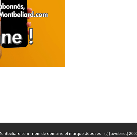
ontbeliard.com - nom de domaine et marque déposés - (c) [awebnet] 200