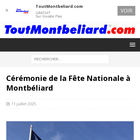
ToutMontbeliard.com
✕
VOIR
GRATUIT
Sur Google Play
Cérémonie de la Fête Nationale à
Montbéliard
11 juillet 2025