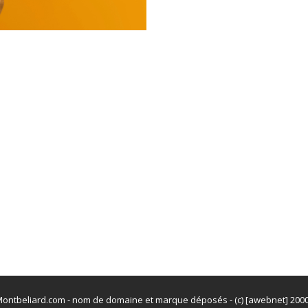
ontbeliard.com - nom de domaine et marque déposés - (c) [awebnet] 200