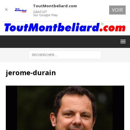
ToutMontbeliard.com
✕
VOIR
GRATUIT
Sur Google Play
jerome-durain