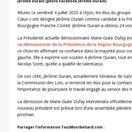
Jérôme Durain (photo Facebook Jérôme Durain)
Réunis ce vendredi 4 juillet 2025 à Dijon, les élus du groupe
Cœur » ont désigné Jérôme Durain comme candidat à la Pré
Bourgogne-Franche-Comté. Jérôme Durain a obtenu 24 voix 
La Présidente actuelle démissionnaire Marie-Guite Dufay (no
va démissionner de la Présidence de la Région Bourgo
ce choix en affirmant sa confiance dans la majorité pour con
gauche. Elle a exprimé son soutien à Jérôme Durain, tout 
Nicolas Soret, qu’elle a qualifié de talentueux.
De son côté, Jérôme Durain, actuellement Sénateur de Saône
la Commission des Lois, a remercié les élus pour la confian
l’importance de poursuivre le travail engagé au service des h
La démission de Marie-Guite Dufay interviendra officiellemen
nouveau président est prévue lors d’une assemblée plénièr
prochain.
Partager l'information ToutMontbeliard.com :