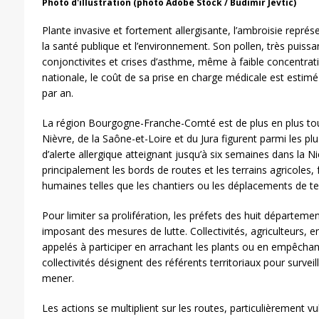
Photo d'illustration (photo Adobe Stock / Budimir Jevtic)
Plante invasive et fortement allergisante, l’ambroisie repr
la santé publique et l’environnement. Son pollen, très puissa
conjonctivites et crises d’asthme, même à faible concentration
nationale, le coût de sa prise en charge médicale est estimé
par an.
La région Bourgogne-Franche-Comté est de plus en plus to
Nièvre, de la Saône-et-Loire et du Jura figurent parmi les p
d’alerte allergique atteignant jusqu’à six semaines dans la N
principalement les bords de routes et les terrains agricoles, f
humaines telles que les chantiers ou les déplacements de te
Pour limiter sa prolifération, les préfets des huit départeme
imposant des mesures de lutte. Collectivités, agriculteurs, en
appelés à participer en arrachant les plants ou en empêcha
collectivités désignent des référents territoriaux pour surveil
mener.
Les actions se multiplient sur les routes, particulièrement vu