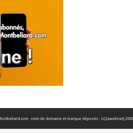
ontbeliard.com - nom de domaine et marque déposés - (c) [awebnet] 200