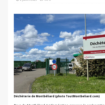
Déchèterie de Montbéliard (photo ToutMontbeliard.com)