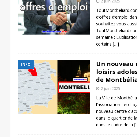
2 juin 2025
ToutMontbeliard.com
d’offres d’emploi da
souhaitez vous aussi 
ToutMontbeliard.com
semaine : L’utilisat
certains
[…]
Un nouveau c
INFO
loisirs adole
de Montbéli
2 juin 2025
La Ville de Montbélia
l’association Léo La
nouveau centre d’acc
dans le quartier de la
dans le cadre de la
[