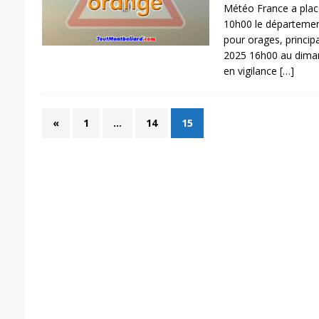
Météo France a plac
10h00 le départemen
pour orages, princip
2025 16h00 au diman
en vigilance
[…]
«
1
…
14
15