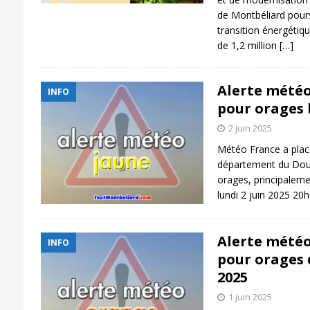
de Montbéliard pours
transition énergétiq
de 1,2 million
[…]
Alerte météo 
INFO
pour orages l
2 juin 2025
Météo France a placé
département du Doub
orages, principaleme
lundi 2 juin 2025 20
Alerte météo
INFO
pour orages 
2025
1 juin 2025