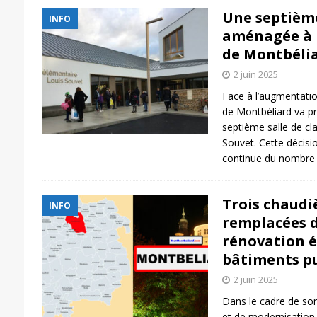
Une septième
INFO
aménagée à l
de Montbéli
2 juin 2025
Face à l’augmentation 
de Montbéliard va p
septième salle de cl
Souvet. Cette décisio
continue du nombre 
Trois chaudi
INFO
remplacées d
rénovation é
bâtiments pu
2 juin 2025
Dans le cadre de so
et de modernisation d