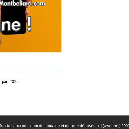
 juin 2025 |
ontbeliard.com - nom de domaine et marque déposés - (c) [awebnet] 200