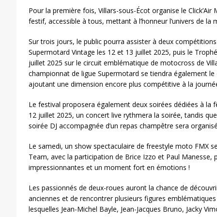
Pour la première fois, Villars-sous-Écot organise le Click’Ai
festif, accessible à tous, mettant à l’honneur l’univers de la m
Sur trois jours, le public pourra assister à deux compétition
Supermotard Vintage les 12 et 13 juillet 2025, puis le Troph
juillet 2025 sur le circuit emblématique de motocross de Villa
championnat de ligue Supermotard se tiendra également le d
ajoutant une dimension encore plus compétitive à la journé
Le festival proposera également deux soirées dédiées à la f
12 juillet 2025, un concert live rythmera la soirée, tandis qu
soirée DJ accompagnée d’un repas champêtre sera organisé
Le samedi, un show spectaculaire de freestyle moto FMX s
Team, avec la participation de Brice Izzo et Paul Manesse, 
impressionnantes et un moment fort en émotions !
Les passionnés de deux-roues auront la chance de découvri
anciennes et de rencontrer plusieurs figures emblématiques
lesquelles Jean-Michel Bayle, Jean-Jacques Bruno, Jacky Vimo