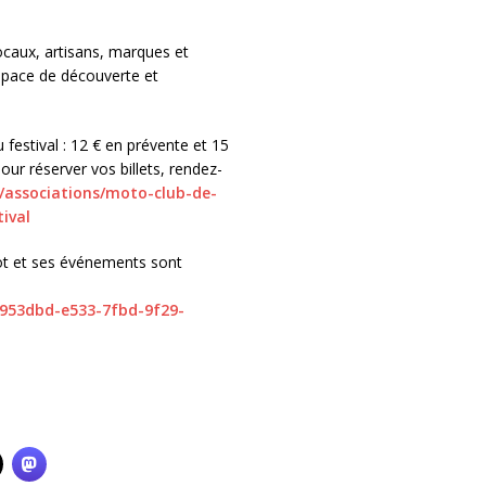
ocaux, artisans, marques et
space de découverte et
 festival : 12 € en prévente et 15
our réserver vos billets, rendez-
/associations/moto-club-de-
ival
cot et ses événements sont
953dbd-e533-7fbd-9f29-