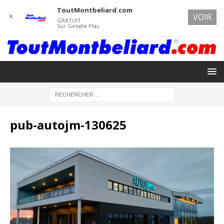
ToutMontbeliard.com
✕
VOIR
GRATUIT
Sur Google Play
pub-autojm-130625