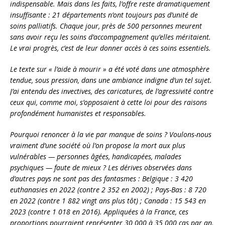
indispensable. Mais dans les faits, l’offre reste dramatiquement
insuffisante : 21 départements n’ont toujours pas d’unité de
soins palliatifs. Chaque jour, près de 500 personnes meurent
sans avoir reçu les soins d’accompagnement qu’elles méritaient.
Le vrai progrès, c’est de leur donner accès à ces soins essentiels.
Le texte sur « l’aide à mourir » a été voté dans une atmosphère
tendue, sous pression, dans une ambiance indigne d’un tel sujet.
J’ai entendu des invectives, des caricatures, de l’agressivité contre
ceux qui, comme moi, s’opposaient à cette loi pour des raisons
profondément humanistes et responsables.
Pourquoi renoncer à la vie par manque de soins ? Voulons-nous
vraiment d’une société où l’on propose la mort aux plus
vulnérables — personnes âgées, handicapées, malades
psychiques — faute de mieux ? Les dérives observées dans
d’autres pays ne sont pas des fantasmes : Belgique : 3 420
euthanasies en 2022 (contre 2 352 en 2002) ; Pays-Bas : 8 720
en 2022 (contre 1 882 vingt ans plus tôt) ; Canada : 15 543 en
2023 (contre 1 018 en 2016). Appliquées à la France, ces
proportions pourraient représenter 30 000 à 35 000 cas par an.