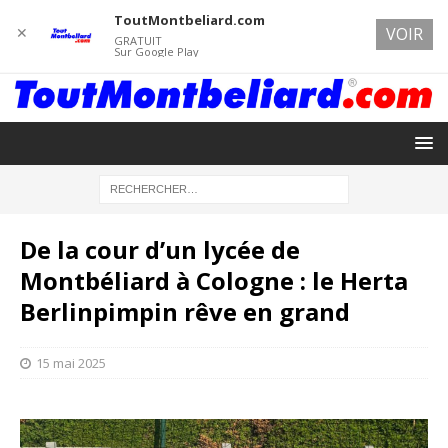
ToutMontbeliard.com
✕
VOIR
GRATUIT
Sur Google Play
De la cour d’un lycée de
Montbéliard à Cologne : le Herta
Berlinpimpin rêve en grand
15 mai 2025