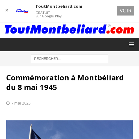
ToutMontbeliard.com
✕
VOIR
GRATUIT
Sur Google Play
Commémoration à Montbéliard
du 8 mai 1945
7 mai 2025