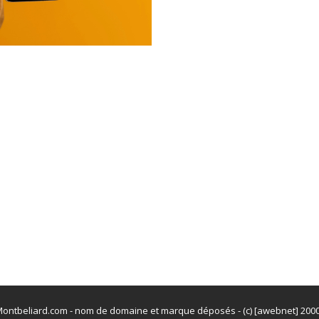
ontbeliard.com - nom de domaine et marque déposés - (c) [awebnet] 200