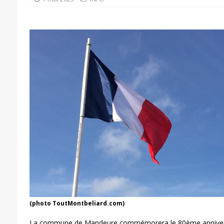
(photo ToutMontbeliard.com)
La commune de Mandeure commémorera le 80ème anniversai