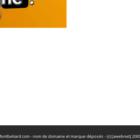
ontbeliard.com - nom de domaine et marque déposés - (c) [awebnet] 200