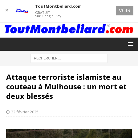
ToutMontbeliard.com
✕
VOIR
GRATUIT
Sur Google Play
Attaque terroriste islamiste au
couteau à Mulhouse : un mort et
deux blessés
22 février 2025