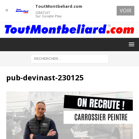
ToutMontbeliard.com
✕
VOIR
GRATUIT
Sur Google Play
pub-devinast-230125