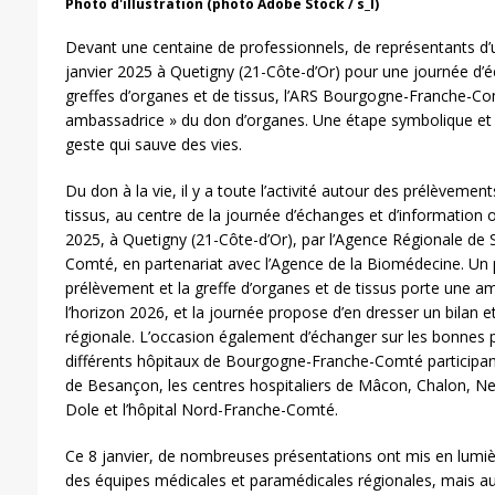
Photo d'illustration (photo Adobe Stock / s_l)
Devant une centaine de professionnels, de représentants d’u
janvier 2025 à Quetigny (21-Côte-d’Or) pour une journée d’
greffes d’organes et de tissus, l’ARS Bourgogne-Franche-C
ambassadrice » du don d’organes. Une étape symbolique et o
geste qui sauve des vies.
Du don à la vie, il y a toute l’activité autour des prélèvemen
tissus, au centre de la journée d’échanges et d’information 
2025, à Quetigny (21-Côte-d’Or), par l’Agence Régionale d
Comté, en partenariat avec l’Agence de la Biomédecine. Un p
prélèvement et la greffe d’organes et de tissus porte une amb
l’horizon 2026, et la journée propose d’en dresser un bilan et
régionale. L’occasion également d’échanger sur les bonnes 
différents hôpitaux de Bourgogne-Franche-Comté participant à
de Besançon, les centres hospitaliers de Mâcon, Chalon, Ne
Dole et l’hôpital Nord-Franche-Comté.
Ce 8 janvier, de nombreuses présentations ont mis en lumièr
des équipes médicales et paramédicales régionales, mais aussi