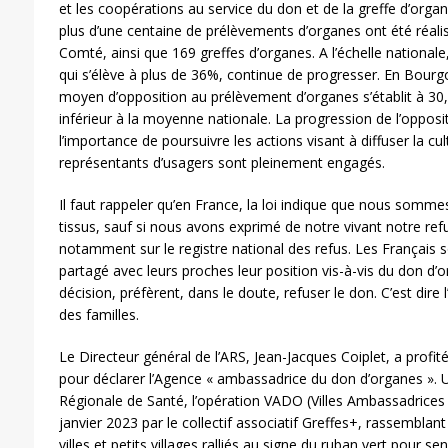
et les coopérations au service du don et de la greffe d’organ
plus d’une centaine de prélèvements d’organes ont été réa
Comté, ainsi que 169 greffes d’organes. A l’échelle nationale
qui s’élève à plus de 36%, continue de progresser. En Bour
moyen d’opposition au prélèvement d’organes s’établit à 30
inférieur à la moyenne nationale. La progression de l’oppos
l’importance de poursuivre les actions visant à diffuser la cu
représentants d’usagers sont pleinement engagés.
Il faut rappeler qu’en France, la loi indique que nous somm
tissus, sauf si nous avons exprimé de notre vivant notre ref
notamment sur le registre national des refus. Les Français 
partagé avec leurs proches leur position vis-à-vis du don d’o
décision, préfèrent, dans le doute, refuser le don. C’est dire 
des familles.
Le Directeur général de l’ARS, Jean-Jacques Coiplet, a profi
pour déclarer l’Agence « ambassadrice du don d’organes ».
Régionale de Santé, l’opération VADO (Villes Ambassadrices
janvier 2023 par le collectif associatif Greffes+, rassemblan
villes et petits villages ralliés au signe du ruban vert pour se