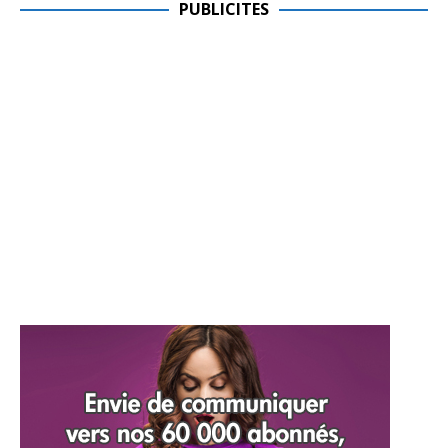
PUBLICITES