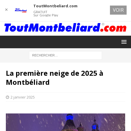
ToutMontbeliard.com
✕
VOIR
GRATUIT
Sur Google Play
La première neige de 2025 à
Montbéliard
2 janvier 2025