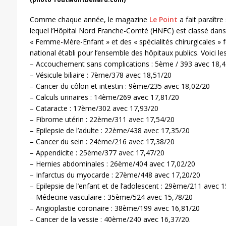
Comme chaque année, le magazine
Le Point
a fait paraîtr
lequel l’Hôpital Nord Franche-Comté (HNFC) est classé dans 
« Femme-Mère-Enfant » et des « spécialités chirurgicales » f
national établi pour l’ensemble des hôpitaux publics. Voici le
– Accouchement sans complications : 5ème / 393 avec 18,4
– Vésicule biliaire : 7ème/378 avec 18,51/20
– Cancer du côlon et intestin : 9ème/235 avec 18,02/20
– Calculs urinaires : 14ème/269 avec 17,81/20
– Cataracte : 17ème/302 avec 17,93/20
– Fibrome utérin : 22ème/311 avec 17,54/20
– Epilepsie de l’adulte : 22ème/438 avec 17,35/20
– Cancer du sein : 24ème/216 avec 17,38/20
– Appendicite : 25ème/377 avec 17,47/20
– Hernies abdominales : 26ème/404 avec 17,02/20
– Infarctus du myocarde : 27ème/448 avec 17,20/20
– Epilepsie de l’enfant et de l’adolescent : 29ème/211 avec 
– Médecine vasculaire : 35ème/524 avec 15,78/20
– Angioplastie coronaire : 38ème/199 avec 16,81/20
– Cancer de la vessie : 40ème/240 avec 16,37/20.