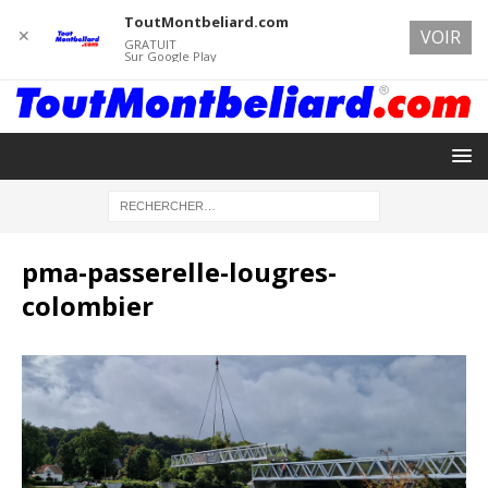
ToutMontbeliard.com
✕
VOIR
GRATUIT
Sur Google Play
pma-passerelle-lougres-
colombier