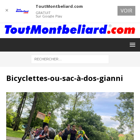
ToutMontbeliard.com
✕
VOIR
GRATUIT
Sur Google Play
Bicyclettes-ou-sac-à-dos-gianni