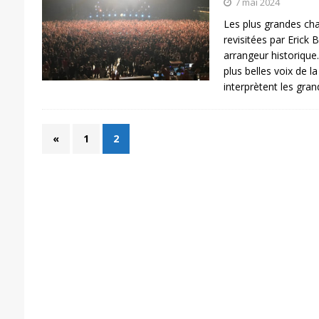
7 mai 2024
Les plus grandes ch
revisitées par Erick B
arrangeur historique.
plus belles voix de l
interprètent les gra
«
1
2