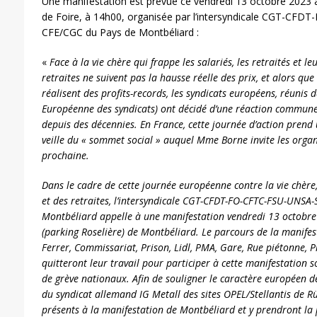
Une manifestation est prévue ce vendredi 13 octobre 2023
de Foire, à 14h00, organisée par l’intersyndicale CGT-CFD
CFE/CGC du Pays de Montbéliard :
«
Face à la vie chère qui frappe les salariés, les retraités et le
retraites ne suivent pas la hausse réelle des prix, et alors que
réalisent des profits-records, les syndicats européens, réunis 
Européenne des syndicats) ont décidé d’une réaction commune 
depuis des décennies. En France, cette journée d’action prend
veille du « sommet social » auquel Mme Borne invite les organ
prochaine.
Dans le cadre de cette journée européenne contre la vie chère
et des retraites, l’intersyndicale CGT-CFDT-FO-CFTC-FSU-UNSA
Montbéliard appelle à une manifestation vendredi 13 octobr
(parking Roselière) de Montbéliard. Le parcours de la manifes
Ferrer, Commissariat, Prison, Lidl, PMA, Gare, Rue piétonne, Pi
quitteront leur travail pour participer à cette manifestation s
de grève nationaux. Afin de souligner le caractère européen de
du syndicat allemand IG Metall des sites OPEL/Stellantis de 
présents à la manifestation de Montbéliard et y prendront la 