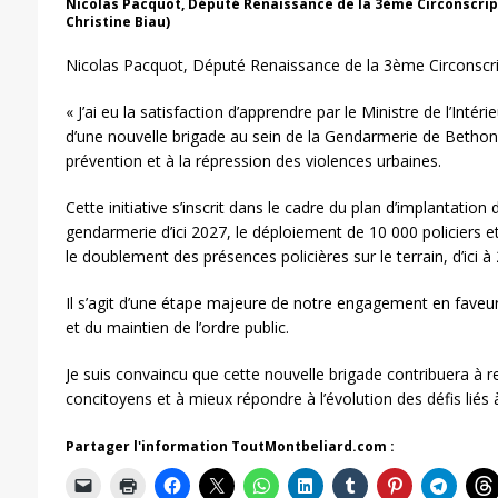
Nicolas Pacquot, Député Renaissance de la 3ème Circonscrip
Christine Biau)
Nicolas Pacquot, Député Renaissance de la 3ème Circonscr
« J’ai eu la satisfaction d’apprendre par le Ministre de l’Intér
d’une nouvelle brigade au sein de la Gendarmerie de Bethon
prévention et à la répression des violences urbaines.
Cette initiative s’inscrit dans le cadre du plan d’implantatio
gendarmerie d’ici 2027, le déploiement de 10 000 policiers
le doublement des présences policières sur le terrain, d’ici à
Il s’agit d’une étape majeure de notre engagement en faveur d
et du maintien de l’ordre public.
Je suis convaincu que cette nouvelle brigade contribuera à r
concitoyens et à mieux répondre à l’évolution des défis liés à
Partager l'information ToutMontbeliard.com :